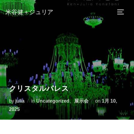
コ
米谷健＋ジュリア
ン
サイド
テ
ン
ツ
へ
ス
キ
ッ
プ
クリスタルパレス
投
by
julia
in
Uncategorized
、
展示会
on
1月 10,
稿
2025
日: