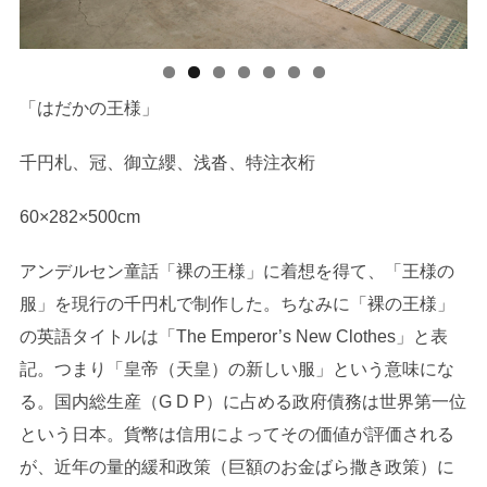
「はだかの王様」
千円札、冠、御立纓、浅沓、特注衣桁
60×282×500cm
アンデルセン童話「裸の王様」に着想を得て、「王様の
服」を現行の千円札で制作した。ちなみに「裸の王様」
の英語タイトルは「The Emperor’s New Clothes」と表
記。つまり「皇帝（天皇）の新しい服」という意味にな
る。国内総生産（G D P）に占める政府債務は世界第一位
という日本。貨幣は信用によってその価値が評価される
が、近年の量的緩和政策（巨額のお金ばら撒き政策）に