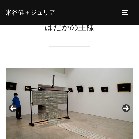
コ
米谷健＋ジュリア
ン
サイド
テ
はだかの王様
ン
ツ
へ
ス
キ
ッ
プ